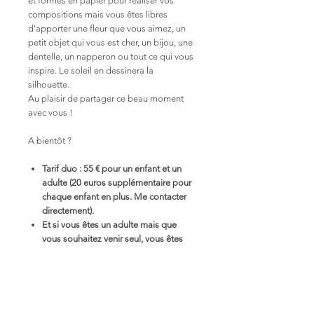
et formes en papier pour réaliser vos
compositions mais vous êtes libres
d'apporter une fleur que vous aimez, un
petit objet qui vous est cher, un bijou, une
dentelle, un napperon ou tout ce qui vous
inspire. Le soleil en dessinera la
silhouette.
Au plaisir de partager ce beau moment
avec vous !
A bientôt ?
Tarif duo : 55 € pour un enfant et un
adulte (20 euros supplémentaire pour
chaque enfant en plus. Me contacter
directement).
Et si vous êtes un adulte mais que
vous souhaitez venir seul, vous êtes
également le bienvenu ! Votre atelier
est au tarif de 35 euros en indiquant le
code promo : MAGNOLIA
Âge minimum conseillé : 5 ans