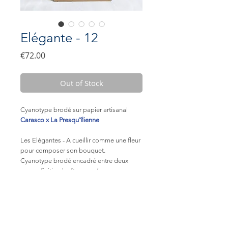
Elégante - 12
Price
€72.00
Out of Stock
Cyanotype brodé sur papier artisanal
Carasco x La Presqu'îlienne
Les Elégantes - A cueillir comme une fleur
pour composer son bouquet.
Cyanotype brodé encadré entre deux
verres, finition kraft gommé.
Vendu sur un socle en chêne - soliflore à
notre manière
Dimensions du cadre : 7x30cm