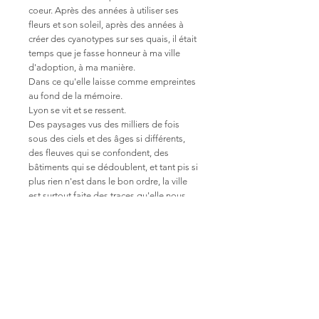
coeur. Après des années à utiliser ses
fleurs et son soleil, après des années à
créer des cyanotypes sur ses quais, il était
temps que je fasse honneur à ma ville
d'adoption, à ma manière.
Dans ce qu'elle laisse comme empreintes
au fond de la mémoire.
Lyon se vit et se ressent.
Des paysages vus des milliers de fois
sous des ciels et des âges si différents,
des fleuves qui se confondent, des
bâtiments qui se dédoublent, et tant pis si
plus rien n'est dans le bon ordre, la ville
est surtout faite des traces qu'elle nous
laisse, là, quelque part ailleurs que dans la
réalité.
format 15x15 cm (format du
photogramme : 6x6 cm)
Support papier 100% coton, 300
grammes, fabriqué en France