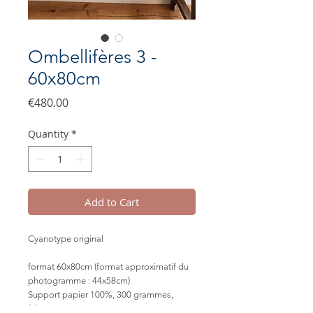
Ombellifères 3 -
60x80cm
Price
€480.00
Quantity
*
Add to Cart
Cyanotype original
format 60x80cm (format approximatif du
photogramme : 44x58cm)
Support papier 100%, 300 grammes,
fabriqué en France