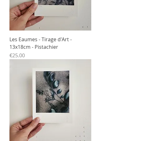
Les Eaumes - Tirage d'Art -
13x18cm - Pistachier
Price
€25.00