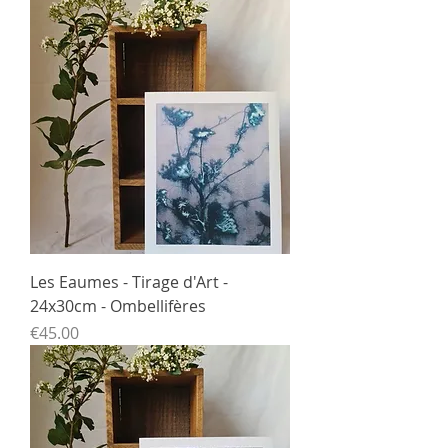
Les Eaumes - Tirage d'Art -
24x30cm - Ombellifères
Price
€45.00