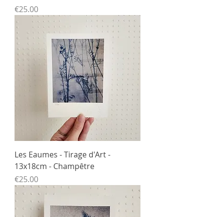
Price
€25.00
Les Eaumes - Tirage d'Art -
13x18cm - Champêtre
Price
€25.00