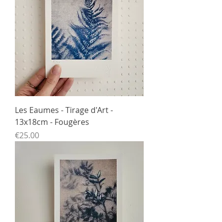
Les Eaumes - Tirage d'Art -
13x18cm - Fougères
Price
€25.00