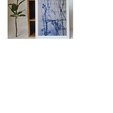
Les Eaumes - Tirage d'Art -
24x30cm - Champêtre
Out of stock